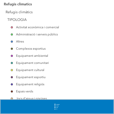
Refugis climatics
Refugis climàtics
TIPOLOGIA
Activitat econòmica i comercial
Administració i serveis públics
Altres
Complexos esportius
Equipament ambiental
Equipament comunitari
Equipament cultural
Equipament esportiu
Equipament religiós
0.3 mi
Espais verds
Jocs d'aigua i piscines
Microrefugi
Patis d'Escola