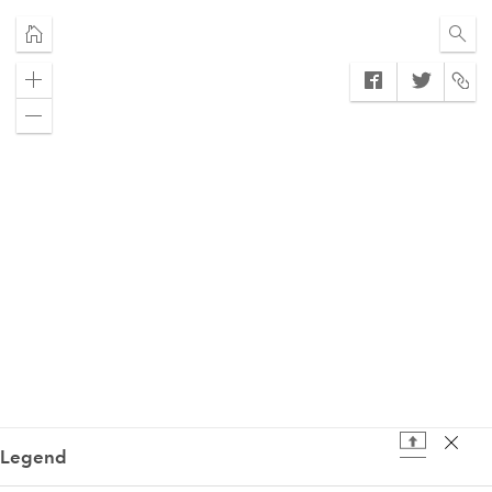
Ope
sear
Amplia
Redueix
Legend